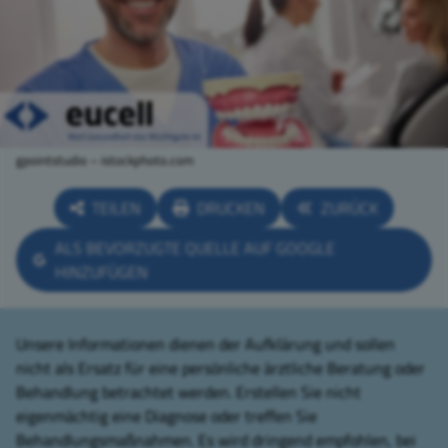
gpointstudio – istockphoto.com
TEILEN
DRUCKEN
ZURÜCK
ALS BEVORZUGTE QUELLE AUF GOOGLE
HINZUFÜGEN
Unsere Informationen dienen der Aufklärung und sollen
nicht als Ersatz für eine persönliche ärztliche Beratung oder
Behandlung betrachtet werden. Erstellen Sie nicht
eigenmächtig eine Diagnose oder treffen Sie
Behandlungsmaßnahmen. Es wird dringend empfohlen, bei