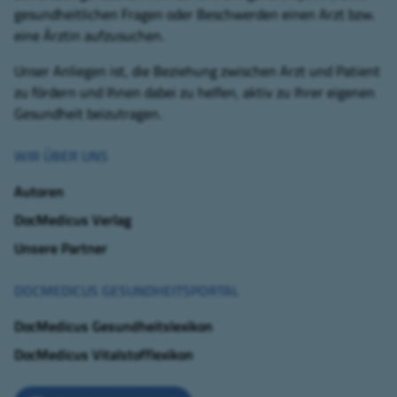
gesundheitlichen Fragen oder Beschwerden einen Arzt bzw.
eine Ärztin aufzusuchen.
Unser Anliegen ist, die Beziehung zwischen Arzt und Patient
zu fördern und Ihnen dabei zu helfen, aktiv zu Ihrer eigenen
Gesundheit beizutragen.
WIR ÜBER UNS
Autoren
DocMedicus Verlag
Unsere Partner
DOCMEDICUS GESUNDHEITSPORTAL
DocMedicus Gesundheitslexikon
DocMedicus Vitalstofflexikon