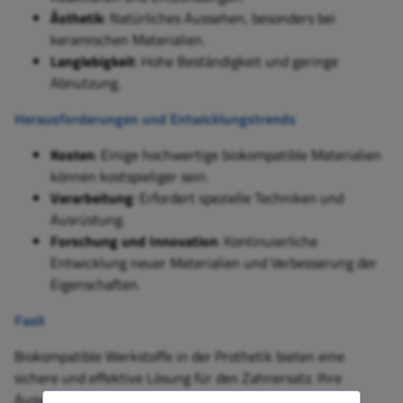
Ästhetik
: Natürliches Aussehen, besonders bei
keramischen Materialien.
Langlebigkeit
: Hohe Beständigkeit und geringe
Abnutzung.
Herausforderungen und Entwicklungstrends
Kosten
: Einige hochwertige biokompatible Materialien
können kostspieliger sein.
Verarbeitung
: Erfordert spezielle Techniken und
Ausrüstung.
Forschung und Innovation
: Kontinuierliche
Entwicklung neuer Materialien und Verbesserung der
Eigenschaften.
Fazit
Biokompatible Werkstoffe in der Prothetik bieten eine
sichere und effektive Lösung für den Zahnersatz. Ihre
Auswahl sollte auf der Grundlage individueller