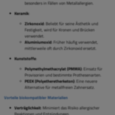
besonders in Fällen von Metallallergien.
Keramik
:
Zirkonoxid
: Beliebt für seine Ästhetik und
Festigkeit, wird für Kronen und Brücken
verwendet.
Aluminiumoxid
: Früher häufig verwendet,
mittlerweile oft durch Zirkonoxid ersetzt.
Kunststoffe
:
Polymethylmethacrylat (PMMA)
: Einsatz für
Provisorien und bestimmte Prothesenarten.
PEEK (Polyetheretherketon)
: Eine neuere
Alternative für metallfreien Zahnersatz.
Vorteile biokompatibler Materialien
Verträglichkeit
: Minimiert das Risiko allergischer
Reaktionen und Entzündungen.