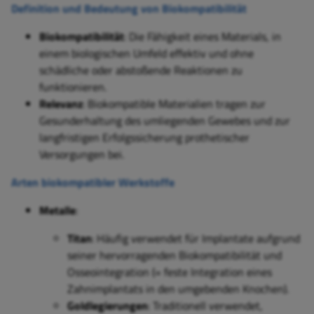
Definition und Bedeutung von Biokompatibilität
Biokompatibilität
: Die Fähigkeit eines Materials, in
einem biologischen Umfeld effektiv und ohne
schädliche oder abstoßende Reaktionen zu
funktionieren.
Relevanz
: Biokompatible Materialien tragen zur
Gesunderhaltung des umliegenden Gewebes und zur
langfristigen Erfolgssicherung prothetischer
Versorgungen bei.
Arten biokompatibler Werkstoffe
Metalle
:
Titan
: Häufig verwendet für Implantate aufgrund
seiner hervorragenden Biokompatibilität und
Osseointegration (= feste Integration eines
Zahnimplantats in den umgebenden Knochen).
Goldlegierungen
: Traditionell verwendet,