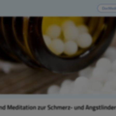
nd Meditation zur Schmerz- und Angstlinde