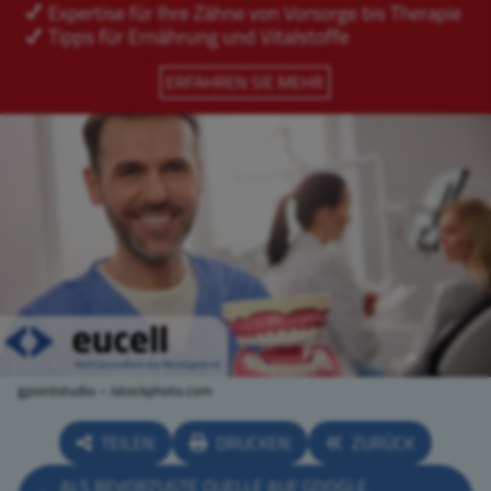
gpointstudio – istockphoto.com
TEILEN
DRUCKEN
ZURÜCK
ALS BEVORZUGTE QUELLE AUF GOOGLE