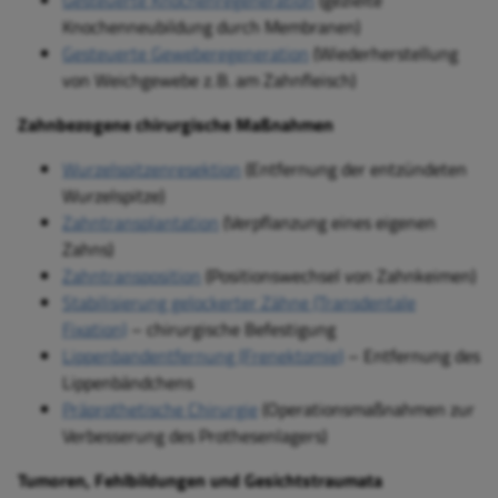
Gesteuerte Knochenregeneration
(gezielte
Knochenneubildung durch Membranen)
Gesteuerte Geweberegeneration
(Wiederherstellung
von Weichgewebe z. B. am Zahnfleisch)
Zahnbezogene chirurgische Maßnahmen
Wurzelspitzenresektion
(Entfernung der entzündeten
Wurzelspitze)
Zahntransplantation
(Verpflanzung eines eigenen
Zahns)
Zahntransposition
(Positionswechsel von Zahnkeimen)
Stabilisierung gelockerter Zähne (Transdentale
Fixation)
– chirurgische Befestigung
Lippenbandentfernung (Frenektomie)
– Entfernung des
Lippenbändchens
Präprothetische Chirurgie
(Operationsmaßnahmen zur
Verbesserung des Prothesenlagers)
Tumoren, Fehlbildungen und Gesichtstraumata