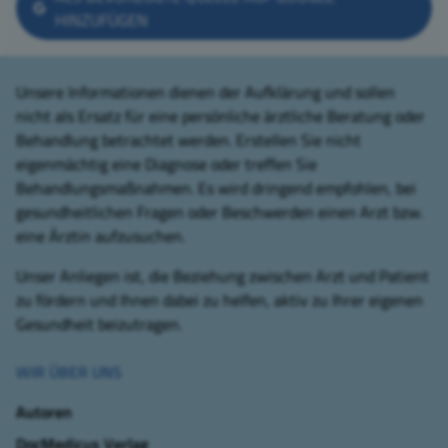
HINZUFÜGEN
Unsere Informationen dienen der Aufklärung und sollen
nicht als Ersatz für eine persönliche ärztliche Beratung oder
Behandlung betrachtet werden. Erstellen Sie nicht
eigenmächtig eine Diagnose oder treffen Sie
Behandlungsmaßnahmen. Es wird dringend empfohlen, bei
gesundheitlichen Fragen oder Beschwerden einen Arzt bzw.
eine Ärztin aufzusuchen.
Unser Anliegen ist, die Beziehung zwischen Arzt und Patient
zu fördern und Ihnen dabei zu helfen, aktiv zu Ihrer eigenen
Gesundheit beizutragen.
WIR ÜBER UNS
Autoren
DocMedicus Verlag