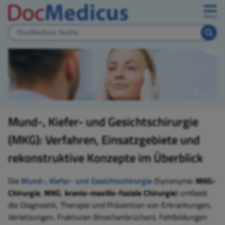
Menü
Mund-, Kiefer- und Gesichtschirurgie
(MKG): Verfahren, Einsatzgebiete und
rekonstruktive Konzepte im Überblick
Die
Mund-, Kiefer- und Gesichtschirurgie
(Synonyme:
MKG-
Chirurgie
,
MKG
,
kranio-maxillo-faziale Chirurgie
) umfasst
die Diagnostik, Therapie und Prävention von Erkrankungen,
Verletzungen, Frakturen (Knochenbrüchen), Fehlbildungen