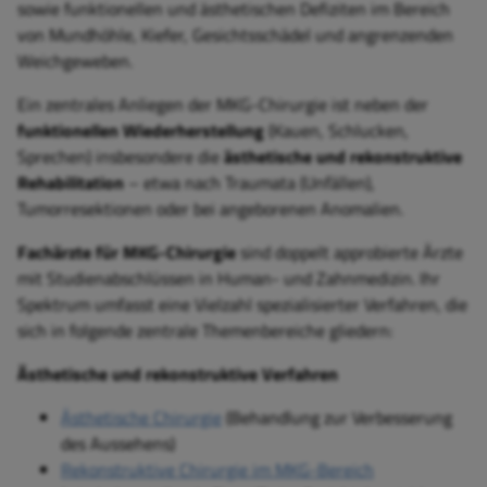
sowie funktionellen und ästhetischen Defiziten im Bereich
von Mundhöhle, Kiefer, Gesichtsschädel und angrenzenden
Weichgeweben.
Ein zentrales Anliegen der MKG-Chirurgie ist neben der
funktionellen Wiederherstellung
(Kauen, Schlucken,
Sprechen) insbesondere die
ästhetische und rekonstruktive
Rehabilitation
– etwa nach Traumata (Unfällen),
Tumorresektionen oder bei angeborenen Anomalien.
Fachärzte für MKG-Chirurgie
sind doppelt approbierte Ärzte
mit Studienabschlüssen in Human- und Zahnmedizin. Ihr
Spektrum umfasst eine Vielzahl spezialisierter Verfahren, die
sich in folgende zentrale Themenbereiche gliedern:
Ästhetische und rekonstruktive Verfahren
Ästhetische Chirurgie
(Behandlung zur Verbesserung
des Aussehens)
Rekonstruktive Chirurgie im MKG-Bereich