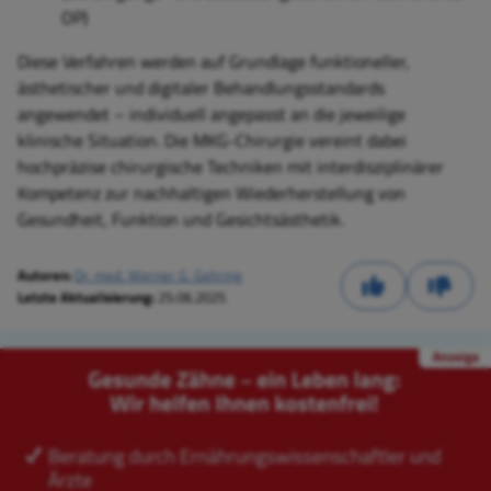
OP)
Diese Verfahren werden auf Grundlage funktioneller,
ästhetischer und digitaler Behandlungsstandards
angewendet – individuell angepasst an die jeweilige
klinische Situation. Die MKG-Chirurgie vereint dabei
hochpräzise chirurgische Techniken mit interdisziplinärer
Kompetenz zur nachhaltigen Wiederherstellung von
Gesundheit, Funktion und Gesichtsästhetik.
Autoren:
Dr. med. Werner G. Gehring
Letzte Aktualisierung:
25.06.2025