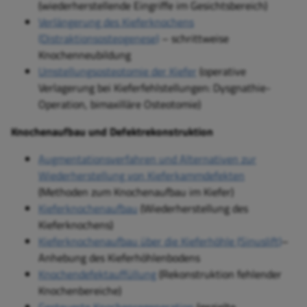
(wiederherstellende Eingriffe im Gesichtsbereich)
Verlängerung des Kieferknochens
(Distraktionsosteogenese)
– schrittweise
Knochenneubildung
Umstellungsosteotomie der Kiefer
(operative
Verlagerung bei Kieferfehlstellungen: Dysgnathie-
Operation, bimaxilläre Osteotomie)
Knochenaufbau und Defektrekonstruktion
Augmentationsverfahren und Alternativen zur
Wiederherstellung von Kieferkammdefekten
(Methoden zum Knochenaufbau im Kiefer)
Kieferknochenaufbau
(Wiederherstellung des
Kieferknochens)
Kieferknochenaufbau über die Kieferhöhle (Sinuslift)
–
Anhebung des Kieferhöhlenbodens
Knochendefektauffüllung
(Rekonstruktion fehlender
Knochenbereiche)